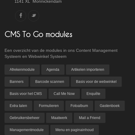
1141 XL Monnickendam
CMS To Go modules
Een overzicht van de modules in ons Content Management
Systeem en Webwinkel Systeem
Afrekenmodule
Agenda
Artikelen importeren
Banners
Barcode scannen
Basis voor de webwinkel
Basis voor het CMS
Call Me Now
Enquête
Extra talen
Formulieren
Fotoalbum
Gastenboek
Gebruikersbeheer
Maatwerk
Mail a Friend
Managementmodule
Menu en paginainhoud