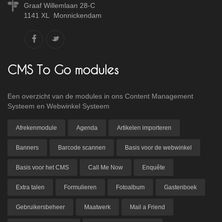
Graaf Willemlaan 28-C
1141 XL Monnickendam
CMS To Go modules
Een overzicht van de modules in ons Content Management
Systeem en Webwinkel Systeem
Afrekenmodule
Agenda
Artikelen importeren
Banners
Barcode scannen
Basis voor de webwinkel
Basis voor het CMS
Call Me Now
Enquête
Extra talen
Formulieren
Fotoalbum
Gastenboek
Gebruikersbeheer
Maatwerk
Mail a Friend